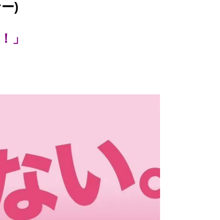
ー)
！」