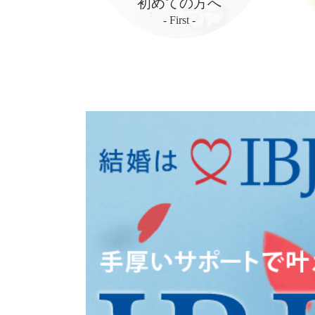
初めての方へ
- First -