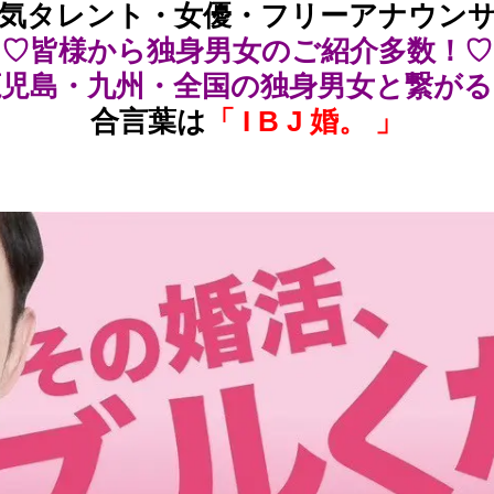
人気タレント・女優・フリーアナウンサ
♡皆様から独身男女のご紹介多数！♡
鹿児島・九州・全国の独身男女と繋がる
合言葉は
「 I B J 婚。 」