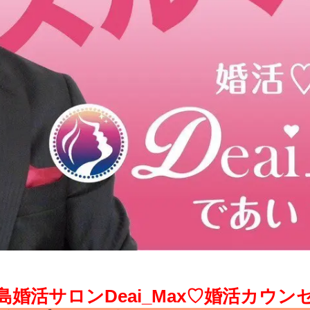
島婚活サロンDeai_Max♡婚活カウン