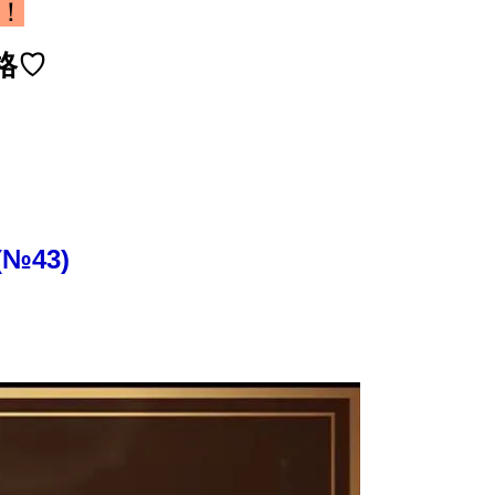
！
格♡
43)