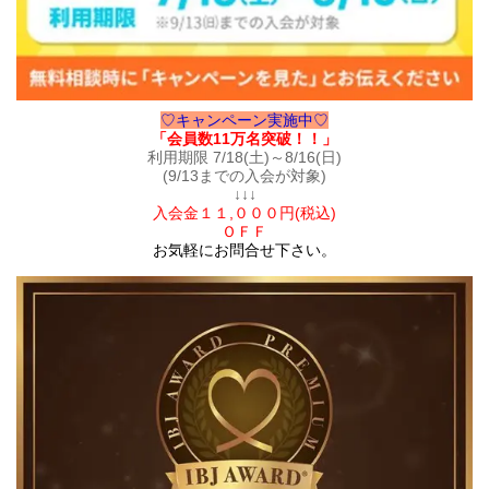
♡キャンペーン実施中♡
「会員数11万名突破！！」
利用期限 7/18(土)～8/16(日)
(9/13までの入会が対象)
↓↓↓
入会金１１,０００円(税込)
ＯＦＦ
お気軽にお問合せ下さい。