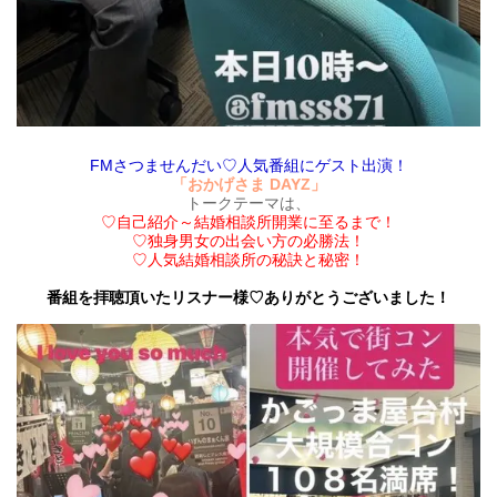
FMさつませんだい♡人気番組にゲスト出演！
「おかげさま DAYZ」
トークテーマは、
♡自己紹介～結婚相談所開業に至るまで！
♡独身男女の出会い方の必勝法！
♡人気結婚相談所の秘訣と秘密！
番組を拝聴頂いたリスナー様♡ありがとうございました！