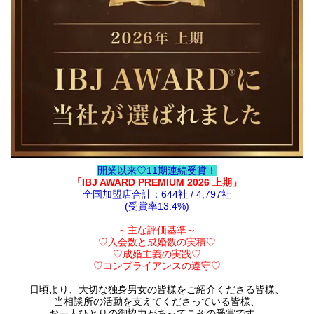
開業以来♡11期連続受賞！
「IBJ AWARD PREMIUM 2026 上期」
全国加盟店合計：644社 / 4,797社
(受賞率13.4%)
～主な評価基準～
♡入会数と成婚数の実積♡
♡成婚主義の実践♡
♡コンプライアンスの遵守♡
日頃より、大切な独身男女の皆様をご紹介くださる皆様、
当相談所の活動を支えてくださっている皆様、
お一人ひとりの御協力があってこその受賞です。