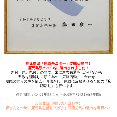
鹿児島県「県政モニター」委嘱状授与！
鹿児島県の200名に選出されました！
趣旨：県と県民との間で、常に意志疎通をはかりながら、
県政を理解して頂く為の「広報活動」に合わせ、
県民の方々の声を幅広くお聴きし、県政に反映させるための「広
聴活動」も行います。
任期期間：令和7年9月1日～令和9年8月31日(2年間)
合言葉は【推しのカゴシマ】
皆さんと一緒に鹿児島を盛り上げます♡鹿児島の魅力を世界へ！