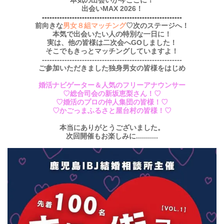
出会いMAX 2026！
--------------------------------------------------------
前向きな
男女８組マッチング
♡次のステージへ！
本気で出会いたい人の特別な一日に！
実は、他の皆様は二次会へGOしました！
そこでもきっとマッチングしていますよ！
--------------------------------------------------------
ご参加いただきました独身男女の皆様をはじめ
婚活ナビゲーター＆人気のフリーアナウンサー
♡総合司会の新坂恵梨さん！♡
♡婚活のプロの仲人集団の皆様！♡
♡かごっまふるさと屋台村の皆様！♡
本当にありがとうございました。
次回開催もお楽しみに...........