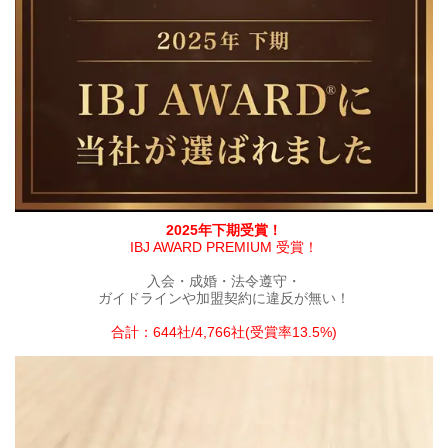
2025年下期受賞！
IBJ AWARD PREMIUM 受賞！
入会・成婚・法令遵守・
ガイドラインや加盟契約に違反が無い！
合計：644社/4,766社(受賞率13.5%)